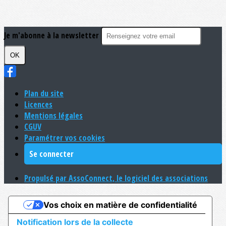
Je m'abonne à la newsletter
OK
Plan du site
Licences
Mentions légales
CGUV
Paramétrer vos cookies
Se connecter
Propulsé par AssoConnect, le logiciel des associations
Vos choix en matière de confidentialité
Notification lors de la collecte