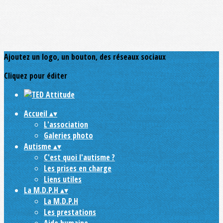
Ajoutez un logo, un bouton, des réseaux sociaux
Cliquez pour éditer
Accueil
▴
▾
L'association
Galeries photo
Autisme
▴
▾
C'est quoi l'autisme ?
Les prises en charge
Liens utiles
La M.D.P.H
▴
▾
La M.D.P.H
Les prestations