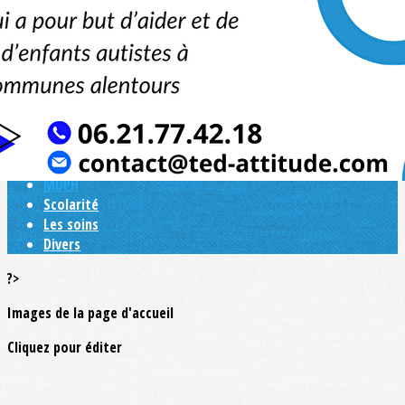
Exporter les lignes sélectionnées
Exporter toutes les colonnes
Exporter uniquement les colonnes affichées
Menu
<
>
Quelques pistes....
MDPH
Scolarité
Les soins
Divers
?>
Images de la page d'accueil
Cliquez pour éditer