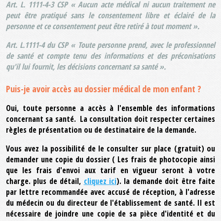
Art. L. 1111-4-3 CSP « Aucun acte médical ni aucun traitement ne
peut être pratiqué sans le consentement libre et éclairé de la
personne et ce consentement peut être retiré à tout moment ».
Art. L.1111-4 du CSP « Toute personne prend, avec le professionnel
de santé et compte tenu des informations et des préconisations
qu'il lui fournit, les décisions concernant sa santé ».
Puis-je avoir accès au dossier médical de mon enfant ?
Oui, toute personne a accès à l'ensemble des informations
concernant sa santé. La consultation doit respecter certaines
règles de présentation ou de destinataire de la demande.
Vous avez la possibilité de le
consulter sur place (gratuit) ou
d
emander une copie du dossier ( Les frais de photocopie ainsi
que les frais d'envoi aux tarif en vigueur seront à votre
charge. plus de détail,
cliquez ici
).
la demande doit être faite
par lettre recommandée avec accusé de réception, à l'adresse
du médecin ou du directeur de l'établissement de santé. Il est
nécessaire de joindre une copie de sa pièce d'identité et du