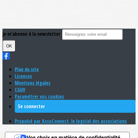
Je m'abonne à la newsletter
OK
Plan du site
Licences
Mentions légales
CGUV
Paramétrer vos cookies
Se connecter
Propulsé par AssoConnect, le logiciel des associations
Vos choix en matière de confidentialité