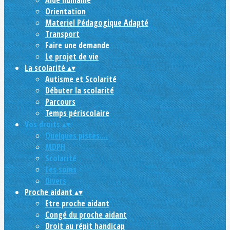
Aide humaine
Orientation
Materiel Pédagogique Adapté
Transport
Faire une demande
Le projet de vie
La scolarité
▴
▾
Autisme et Scolarité
Débuter la scolarité
Parcours
Temps périscolaire
Vos droits
▴
▾
Quelques pistes....
MDPH
Scolarité
Les soins
Divers
Proche aidant
▴
▾
Etre proche aidant
Congé du proche aidant
Droit au répit handicap