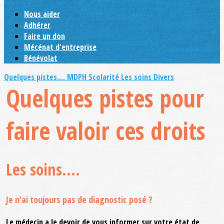
Nous aider
Adhérer
Faire un don
Mécénat d'entreprise
Bénévolat
Quelques pistes....
MDPH
Scolarité
Les soins
Divers
Quelques pistes pour
faire valoir ces droits
Les soins....
Je n'ai toujours pas de diagnostic posé ?
Le médecin a le devoir de vous informer sur votre état de