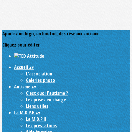
Ajoutez un logo, un bouton, des réseaux sociaux
Cliquez pour éditer
Accueil
▴
▾
L'association
Galeries photo
Autisme
▴
▾
C'est quoi l'autisme ?
Les prises en charge
Liens utiles
La M.D.P.H
▴
▾
La M.D.P.H
Les prestations