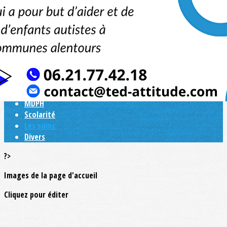
Exporter les lignes sélectionnées
Exporter toutes les colonnes
Exporter uniquement les colonnes affichées
Menu
<
>
Quelques pistes....
MDPH
Scolarité
Les soins
Divers
?>
Images de la page d'accueil
Cliquez pour éditer