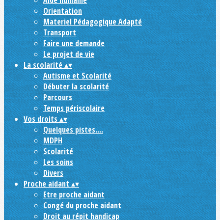
Aide humaine
Orientation
Materiel Pédagogique Adapté
Transport
Faire une demande
Le projet de vie
La scolarité
▴
▾
Autisme et Scolarité
Débuter la scolarité
Parcours
Temps périscolaire
Vos droits
▴
▾
Quelques pistes....
MDPH
Scolarité
Les soins
Divers
Proche aidant
▴
▾
Etre proche aidant
Congé du proche aidant
Droit au répit handicap