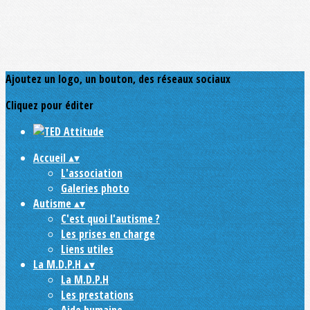
Ajoutez un logo, un bouton, des réseaux sociaux
Cliquez pour éditer
Accueil
▴
▾
L'association
Galeries photo
Autisme
▴
▾
C'est quoi l'autisme ?
Les prises en charge
Liens utiles
La M.D.P.H
▴
▾
La M.D.P.H
Les prestations