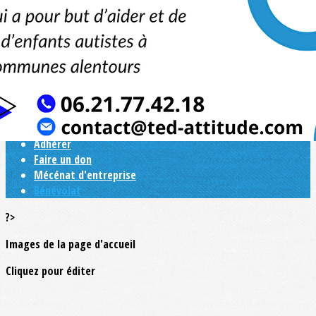
Exporter les lignes sélectionnées
Exporter toutes les colonnes
Exporter uniquement les colonnes affichées
Menu
<
>
Nous aider
Adhérer
Faire un don
Mécénat d'entreprise
Bénévolat
?>
Images de la page d'accueil
Cliquez pour éditer