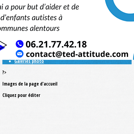
Exporter les lignes sélectionnées
Exporter toutes les colonnes
Exporter uniquement les colonnes affichées
Menu
<
>
L'association
Galeries photo
?>
Images de la page d'accueil
Cliquez pour éditer