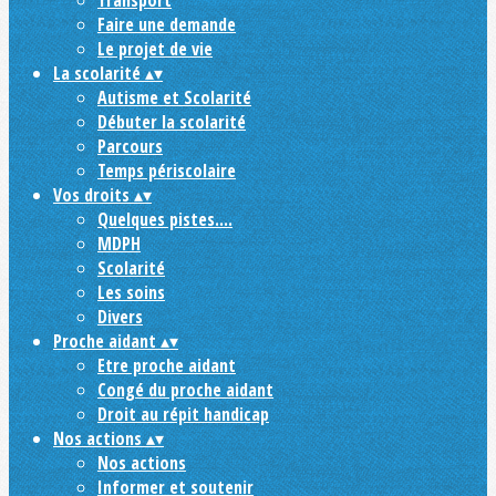
Transport
Faire une demande
Le projet de vie
La scolarité
▴
▾
Autisme et Scolarité
Débuter la scolarité
Parcours
Temps périscolaire
Vos droits
▴
▾
Quelques pistes....
MDPH
Scolarité
Les soins
Divers
Proche aidant
▴
▾
Etre proche aidant
Congé du proche aidant
Droit au répit handicap
Nos actions
▴
▾
Nos actions
Informer et soutenir