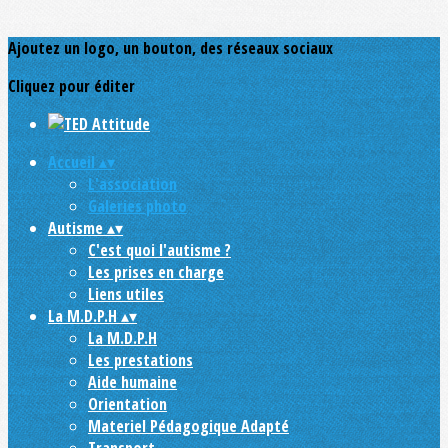
Ajoutez un logo, un bouton, des réseaux sociaux
Cliquez pour éditer
Accueil
▴
▾
L'association
Galeries photo
Autisme
▴
▾
C'est quoi l'autisme ?
Les prises en charge
Liens utiles
La M.D.P.H
▴
▾
La M.D.P.H
Les prestations
Aide humaine
Orientation
Materiel Pédagogique Adapté